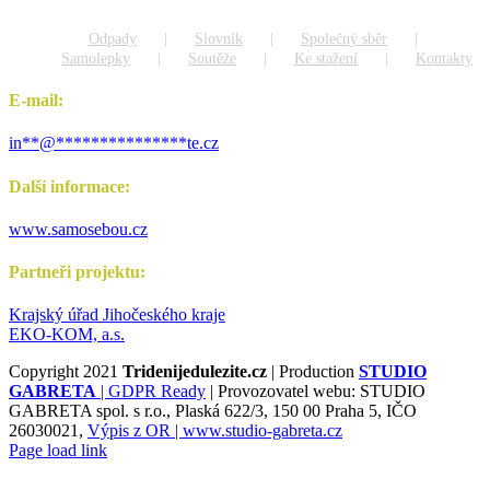
Odpady
Slovník
Společný sběr
Samolepky
Soutěže
Ke stažení
Kontakty
E-mail:
in
**
@
***************
te.cz
Další informace:
www.samosebou.cz
Partneři projektu:
Krajský úřad Jihočeského kraje
EKO-KOM, a.s.
Copyright 2021
Tridenijedulezite.cz
| Production
STUDIO
GABRETA
|
GDPR Ready
| Provozovatel webu: STUDIO
GABRETA spol. s r.o., Plaská 622/3, 150 00 Praha 5, IČO
26030021,
Výpis z OR |
www.studio-gabreta.cz
Page load link