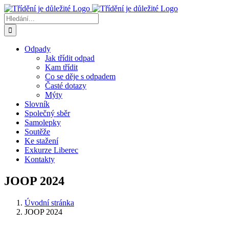
Přeskočit
na
Hledat:
obsah
Odpady
Jak třídit odpad
Kam třídit
Co se děje s odpadem
Časté dotazy
Mýty
Slovník
Společný sběr
Samolepky
Soutěže
Ke stažení
Exkurze Liberec
Kontakty
JOOP 2024
Úvodní stránka
JOOP 2024