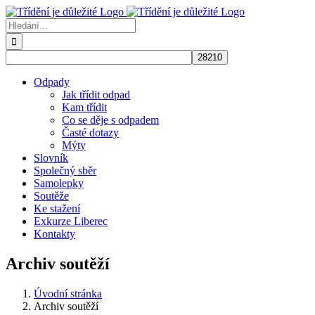
Přeskočit
na
Hledat:
obsah
Odpady
Jak třídit odpad
Kam třídit
Co se děje s odpadem
Časté dotazy
Mýty
Slovník
Společný sběr
Samolepky
Soutěže
Ke stažení
Exkurze Liberec
Kontakty
Archiv soutěží
Úvodní stránka
Archiv soutěží