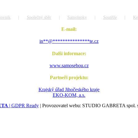
lovník
Společný sběr
Samolepky
Soutěže
Ke
E-mail:
in
**
@
***************
te.cz
Další informace:
www.samosebou.cz
Partneři projektu:
Krajský úřad Jihočeského kraje
EKO-KOM, a.s.
ETA
|
GDPR Ready
| Provozovatel webu: STUDIO GABRETA spol. s r