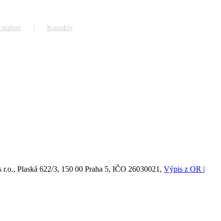
 stažení
Kontakty
.o., Plaská 622/3, 150 00 Praha 5, IČO 26030021,
Výpis z OR |