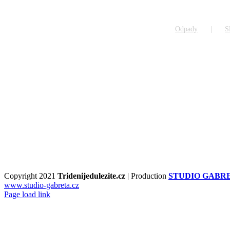
Odpady
S
Copyright 2021
Tridenijedulezite.cz
| Production
STUDIO GABR
www.studio-gabreta.cz
Page load link