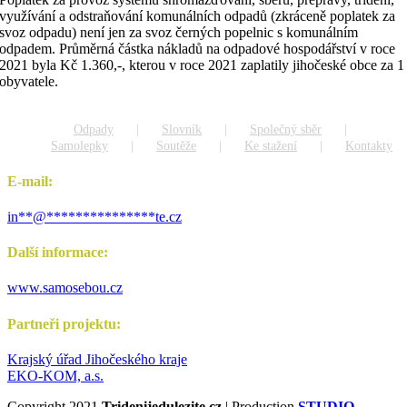
využívání a odstraňování komunálních odpadů (zkráceně poplatek za
svoz odpadu) není jen za svoz černých popelnic s komunálním
odpadem. Průměrná částka nákladů na odpadové hospodářství v roce
2021 byla Kč 1.360,-, kterou v roce 2021 zaplatily jihočeské obce za 1
obyvatele.
Odpady
Slovník
Společný sběr
Samolepky
Soutěže
Ke stažení
Kontakty
E-mail:
in
**
@
***************
te.cz
Další informace:
www.samosebou.cz
Partneři projektu:
Krajský úřad Jihočeského kraje
EKO-KOM, a.s.
Copyright 2021
Tridenijedulezite.cz
| Production
STUDIO