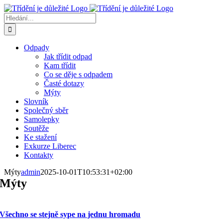
Přeskočit
na
Hledat:
obsah
Odpady
Jak třídit odpad
Kam třídit
Co se děje s odpadem
Časté dotazy
Mýty
Slovník
Společný sběr
Samolepky
Soutěže
Ke stažení
Exkurze Liberec
Kontakty
Mýty
admin
2025-10-01T10:53:31+02:00
Mýty
Všechno se stejně sype na jednu hromadu