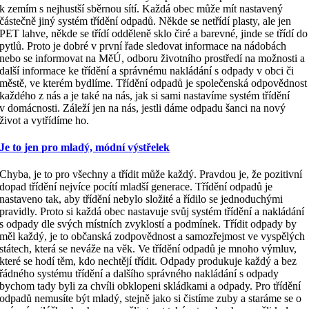
k zemím s nejhustší sběrnou sítí. Každá obec může mít nastavený
částečně jiný systém třídění odpadů. Někde se netřídí plasty, ale jen
PET lahve, někde se třídí odděleně sklo čiré a barevné, jinde se třídí do
pytlů. Proto je dobré v první řade sledovat informace na nádobách
nebo se informovat na MěÚ, odboru životního prostředí na možnosti a
další informace ke třídění a správnému nakládání s odpady v obci či
městě, ve kterém bydlíme. Třídění odpadů je společenská odpovědnost
každého z nás a je také na nás, jak si sami nastavíme systém třídění
v domácnosti. Záleží jen na nás, jestli dáme odpadu šanci na nový
život a vytřídíme ho.
Je to jen pro mladý, módní výstřelek
Chyba, je to pro všechny a třídit může každý. Pravdou je, že pozitivní
dopad třídění nejvíce pocítí mladší generace. Třídění odpadů je
nastaveno tak, aby třídění nebylo složité a řídilo se jednoduchými
pravidly. Proto si každá obec nastavuje svůj systém třídění a nakládání
s odpady dle svých místních zvyklostí a podmínek. Třídit odpady by
měl každý, je to občanská zodpovědnost a samozřejmost ve vyspělých
státech, která se neváže na věk. Ve třídění odpadů je mnoho výmluv,
které se hodí těm, kdo nechtějí třídit. Odpady produkuje každý a bez
řádného systému třídění a dalšího správného nakládání s odpady
bychom tady byli za chvíli obklopeni skládkami a odpady. Pro třídění
odpadů nemusíte být mladý, stejně jako si čistíme zuby a staráme se o