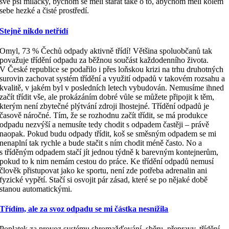
své psí miláčky, bychom se měli starat také o to, abychom měli kolem
sebe hezké a čisté prostředí.
Stejně nikdo netřídí
Omyl, 73 % Čechů odpady aktivně třídí! Většina spoluobčanů tak
považuje třídění odpadu za běžnou součást každodenního života.
V České republice se podařilo i přes loňskou krizi na trhu druhotných
surovin zachovat systém třídění a využití odpadů v takovém rozsahu a
kvalitě, v jakém byl v posledních letech vybudován. Nemusíme ihned
začít třídit vše, ale prokázáním dobré vůle se můžete připojit k těm,
kterým není zbytečné plýtvání zdroji lhostejné. Třídění odpadů je
časově náročné. Tím, že se rozhodnu začít třídit, se má produkce
odpadu nezvýší a nemusíte tedy chodit s odpadem častěji – právě
naopak. Pokud budu odpady třídit, koš se směsným odpadem se mi
nenaplní tak rychle a bude stačit s ním chodit méně často. No a
s tříděným odpadem stačí jít jednou týdně k barevným kontejnerům,
pokud to k nim nemám cestou do práce. Ke třídění odpadů nemusí
člověk přistupovat jako ke sportu, není zde potřeba adrenalin ani
fyzické vypětí. Stačí si osvojit pár zásad, které se po nějaké době
stanou automatickými.
Třídím, ale za svoz odpadu se mi částka nesnížila
Poplatek za provoz systému shromažďování, sběru, přepravy, třídění,