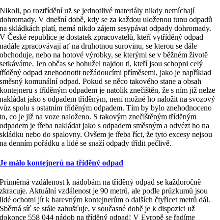
Nikoli, po roztřídění už se jednotlivé materiály nikdy nemíchají
dohromady. V dnešní době, kdy se za každou uloženou tunu odpadů
na skládkách platí, nemá nikdo zájem sesypávat odpady dohromady.
V České republice je dostatek zpracovatelů, kteří vytříděný odpad
nadále zpracovávají ať na druhotnou surovinu, se kterou se dále
obchoduje, nebo na hotové výrobky, se kterými se v běžném životě
setkáváme. Jen občas se bohužel najdou ti, kteří jsou schopni celý
tříděný odpad znehodnotit nežádoucími příměsemi, jako je například
směsný komunální odpad. Pokud se něco takového stane a obsah
kontejneru s tříděným odpadem je natolik znečištěn, že s ním již nelze
nakládat jako s odpadem tříděným, není možné ho naložit na svozový
vůz spolu s ostatním tříděným odpadem. Tím by bylo znehodnoceno
to, co je již na voze naloženo. S takovým znečištěným tříděným
odpadem je třeba nakládat jako s odpadem směsným a odvézt ho na
skládku nebo do spalovny. Ovšem je třeba říct, že tyto excesy nejsou
na denním pořádku a lidé se snaží odpady třídit pečlivě.
Je málo kontejnerů na tříděný odpad
Průměrná vzdálenost k nádobám na tříděný odpad se každoročně
zkracuje. Aktuální vzdálenost je 90 metrů, ale podle průzkumů jsou
lidé ochotni jít k barevným kontejnerům o dalších čtyřicet metrů dál.
Sběrná síť se stále zahušťuje, v současné době je k dispozici už
dokonce 558 044 nádob na tříděný odpad! V Evropě se řadíme