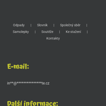
Odpady
Slovník
Společný sběr
Samolepky
Soutěže
Ke stažení
Kontakty
E-mail:
in
**
@
***************
te.cz
Další informace: