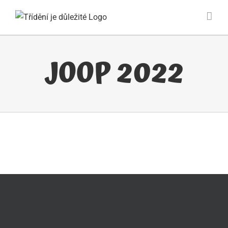
Přeskočit
na
obsah
JOOP 2022