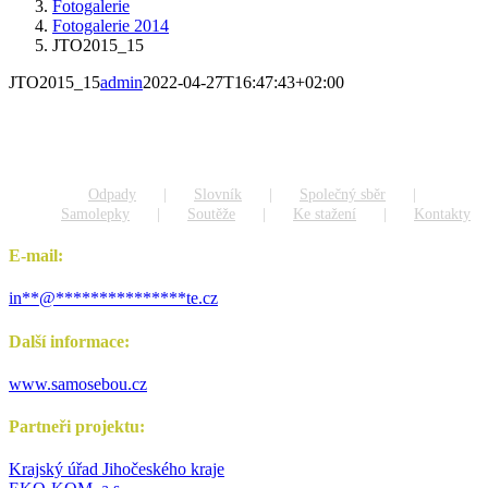
Fotogalerie
Fotogalerie 2014
JTO2015_15
JTO2015_15
admin
2022-04-27T16:47:43+02:00
Odpady
Slovník
Společný sběr
Samolepky
Soutěže
Ke stažení
Kontakty
E-mail:
in
**
@
***************
te.cz
Další informace:
www.samosebou.cz
Partneři projektu:
Krajský úřad Jihočeského kraje