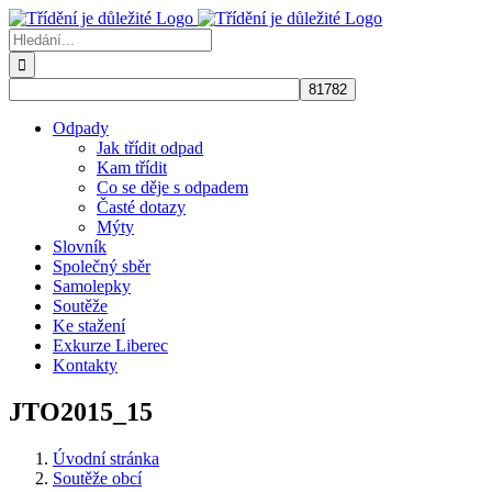
Přeskočit
na
Hledat:
obsah
Odpady
Jak třídit odpad
Kam třídit
Co se děje s odpadem
Časté dotazy
Mýty
Slovník
Společný sběr
Samolepky
Soutěže
Ke stažení
Exkurze Liberec
Kontakty
JTO2015_15
Úvodní stránka
Soutěže obcí