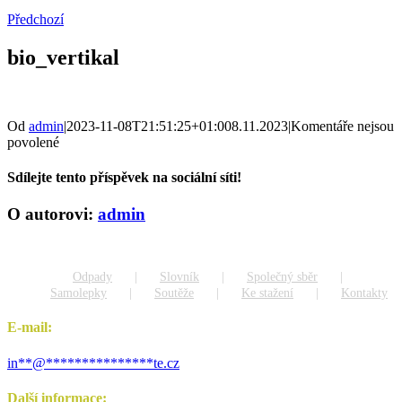
Předchozí
bio_vertikal
Od
admin
|
2023-11-08T21:51:25+01:00
8.11.2023
|
Komentáře nejsou
u
povolené
textu
s
Sdílejte tento příspěvek na sociální síti!
názvem
bio_vertikal
Facebook
X
Reddit
LinkedIn
WhatsApp
Tumblr
Pinterest
Vk
Xing
E-
O autorovi:
admin
mail
Odpady
Slovník
Společný sběr
Samolepky
Soutěže
Ke stažení
Kontakty
E-mail:
in
**
@
***************
te.cz
Další informace: