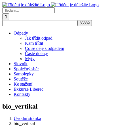
Přeskočit
na
Hledat:
obsah
Odpady
Jak třídit odpad
Kam třídit
Co se děje s odpadem
Časté dotazy
Mýty
Slovník
Společný sběr
Samolepky
Soutěže
Ke stažení
Exkurze Liberec
Kontakty
bio_vertikal
Úvodní stránka
bio_vertikal